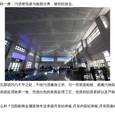
轻一擦，污渍便迅速与板面分离，被轻松抹去。
孔隙或凹凸不平之处，不给污渍藏身之所。与一些表面粗糙、易藏污纳垢
表面处理效果一致。凭借出色的表面处理工艺、优质的铝质基材以及严格
沈阳彬锋金属装饰专业承接丹东铝单板,丹东内装铝单板,丹东双曲铝单板,丹