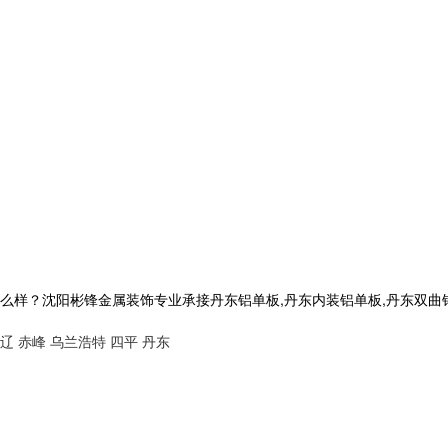
沈阳彬锋金属装饰专业承接丹东铝单板,丹东内装铝单板,丹东双曲铝单板,丹
辽
赤峰
乌兰浩特
四平
丹东