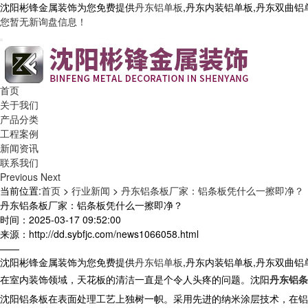
沈阳彬锋金属装饰为您免费提供
丹东铝单板
,丹东内装铝单板,丹东双曲
您暂无新询盘信息！
首页
关于我们
产品分类
工程案例
新闻资讯
联系我们
Previous
Next
当前位置:
首页
>
行业新闻
>
丹东铝条板厂家：铝条板凭什么一擦即净？
丹东铝条板厂家：铝条板凭什么一擦即净？
时间：2025-03-17 09:52:00
来源：http://dd.sybfjc.com/news1066058.html
——
沈阳彬锋金属装饰为您免费提供
丹东铝单板
,丹东内装铝单板,丹东双曲
在室内装饰领域，天花板的清洁一直是个令人头疼的问题。沈阳
丹东铝条
沈阳铝条板在表面处理工艺上独树一帜。采用先进的纳米涂层技术，在铝