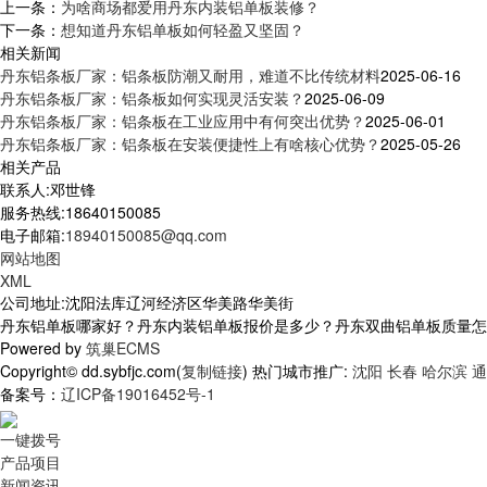
上一条：
为啥商场都爱用丹东内装铝单板装修？
下一条：
想知道丹东铝单板如何轻盈又坚固？
相关新闻
丹东铝条板厂家：铝条板防潮又耐用，难道不比传统材料
2025-06-16
丹东铝条板厂家：铝条板如何实现灵活安装？
2025-06-09
丹东铝条板厂家：铝条板在工业应用中有何突出优势？
2025-06-01
丹东铝条板厂家：铝条板在安装便捷性上有啥核心优势？
2025-05-26
相关产品
联系人:邓世锋
服务热线:18640150085
电子邮箱:
18940150085@qq.com
网站地图
XML
公司地址:沈阳法库辽河经济区华美路华美街
丹东铝单板哪家好？丹东内装铝单板报价是多少？丹东双曲铝单板质量怎么样？
Powered by
筑巢ECMS
Copyright© dd.sybfjc.com(
复制链接
) 热门城市推广:
沈阳
长春
哈尔滨
通
备案号：
辽ICP备19016452号-1
一键拨号
产品项目
新闻资讯