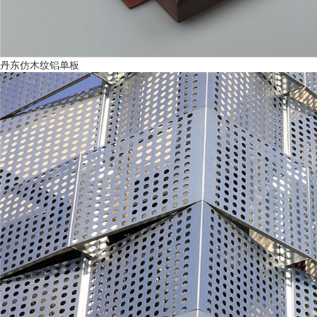
丹东仿木纹铝单板