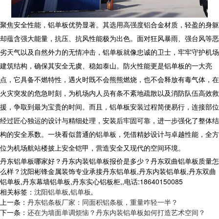
聚焦安全性能，
铝单板
优势显著。其选用高强度铝合金材质，轻盈的身躯
却蕴含强大能量，抗压、抗风性能极为出色。面对狂风暴雨、强台风等恶
劣天气以及自然外力的无情冲击，
铝单板
就像忠诚的卫士，牢牢守护机场
建筑结构，确保其安全无虞、稳如泰山。防火性能更是
铝单板
的一大亮
点，它具备不燃特性，遇火时既不会熊熊燃烧，也不会释放有毒气体，在
火灾突发的危急时刻，为机场内人员有条不紊地疏散以及消防队伍高效救
援，争取到最为宝贵的时间。而且，
铝单板
安装过程简便易行，连接部位
经过匠心独运的设计与精细处理，安装后牢固可靠，进一步强化了整体结
构的安全系数。一块看似普通的
铝单板
，凭借精妙设计与卓越性能，全方
位为机场航站楼披上安全铠甲，营造安全又现代的空间环境。
丹东铝单板哪家好？丹东内装铝单板报价是多少？丹东双曲铝单板质量怎
么样？沈阳彬锋金属装饰专业承接丹东铝单板,丹东内装铝单板,丹东双曲
铝单板,丹东幕墙铝单板,丹东实心铝板柜,,电话:18640150085
相关标签：
沈阳铝单板
,
铝单板
,
上一条：
丹东铝条板厂家：同面积铝条板，重量咋轻一半？
下一条：
还在为墙面单调烦恼？丹东内装铝单板如何打造艺术空间？