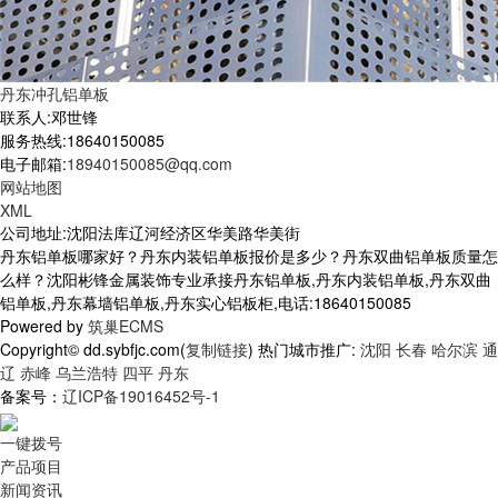
丹东冲孔铝单板
联系人:邓世锋
服务热线:18640150085
电子邮箱:
18940150085@qq.com
网站地图
XML
公司地址:沈阳法库辽河经济区华美路华美街
丹东铝单板哪家好？丹东内装铝单板报价是多少？丹东双曲铝单板质量怎
么样？沈阳彬锋金属装饰专业承接丹东铝单板,丹东内装铝单板,丹东双曲
铝单板,丹东幕墙铝单板,丹东实心铝板柜,电话:18640150085
Powered by
筑巢ECMS
Copyright© dd.sybfjc.com(
复制链接
) 热门城市推广:
沈阳
长春
哈尔滨
通
辽
赤峰
乌兰浩特
四平
丹东
备案号：
辽ICP备19016452号-1
一键拨号
产品项目
新闻资讯